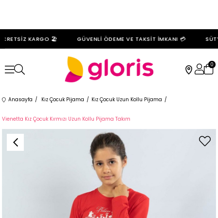
CRETSİZ KARGO 🏖️
GÜVENLİ ÖDEME VE TAKSİT İMKANI 💳
SÜTYE
0
Anasayfa
Kız Çocuk Pijama
Kız Çocuk Uzun Kollu Pijama
Vienetta Kız Çocuk Kırmızı Uzun Kollu Pijama Takım