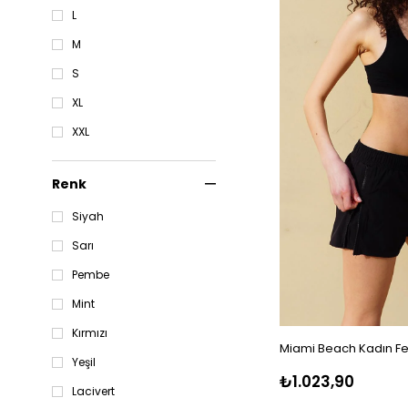
L
M
S
XL
XXL
Renk
Siyah
Sarı
Pembe
Mint
Kırmızı
Miami Beach Kadın Fe
Yeşil
₺1.023,90
Lacivert