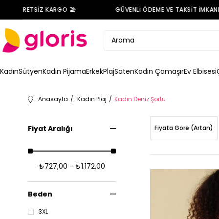
RETSİZ KARGO 🏖️
GÜVENLİ ÖDEME VE TAKSİT İMKANI 💳
Kadın
Sütyen
Kadın Pijama
Erkek
Plaj
Saten
Kadın Çamaşır
Ev Elbisesi
Anasayfa
Kadın Plaj
Kadın Deniz Şortu
Fiyat Aralığı
Fiyata Göre (Artan)
₺727,00 - ₺1.172,00
Beden
3XL