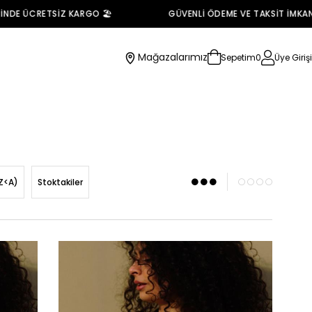
RETSİZ KARGO 🏖️
GÜVENLİ ÖDEME VE TAKSİT İMKANI 💳
Mağazalarımız
Sepetim
0
Üye Girişi
Z<A)
Stoktakiler