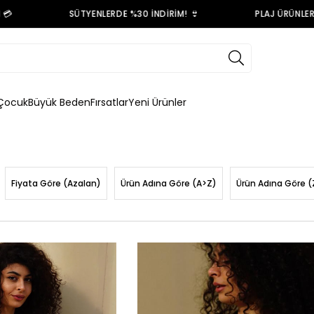
SÜTYENLERDE %30 İNDİRİM! 👙
PLAJ ÜRÜNLERİNDE ÜC
Çocuk
Büyük Beden
Fırsatlar
Yeni Ürünler
Fiyata Göre (Azalan)
Ürün Adına Göre (A>Z)
Ürün Adına Göre (