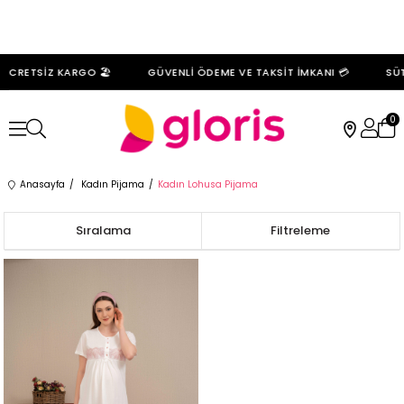
ÜCRETSİZ KARGO 🏖️
GÜVENLİ ÖDEME VE TAKSİT İMKANI 💳
SÜT
0
Anasayfa
Kadın Pijama
Kadın Lohusa Pijama
Sıralama
Filtreleme