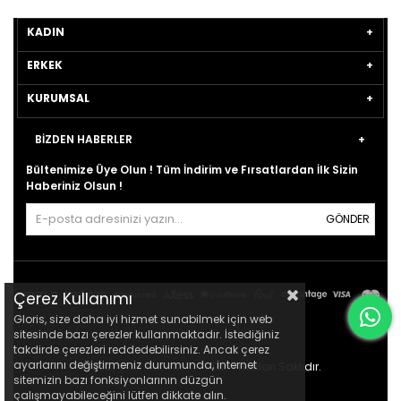
KADIN
ERKEK
KURUMSAL
BİZDEN HABERLER
Bültenimize Üye Olun ! Tüm İndirim ve Fırsatlardan İlk Sizin
Haberiniz Olsun !
GÖNDER
Çerez Kullanımı
Gloris, size daha iyi hizmet sunabilmek için web
sitesinde bazı çerezler kullanmaktadır. İstediğiniz
takdirde çerezleri reddedebilirsiniz. Ancak çerez
ayarlarını değiştirmeniz durumunda, internet
© 2021
gloris.com.tr
- Tüm Hakları Saklıdır.
sitemizin bazı fonksiyonlarının düzgün
çalışmayabileceğini lütfen dikkate alın.