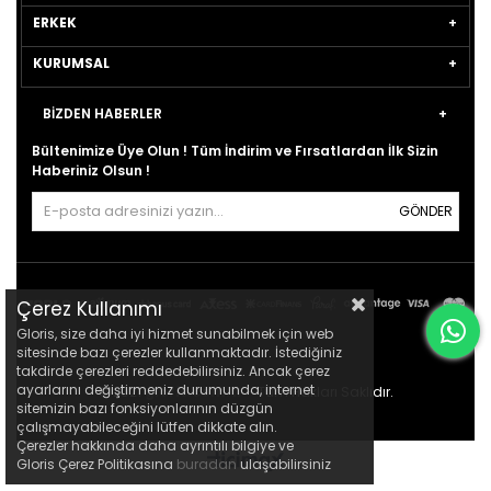
ERKEK
KURUMSAL
BİZDEN HABERLER
Bültenimize Üye Olun ! Tüm İndirim ve Fırsatlardan İlk Sizin
Haberiniz Olsun !
GÖNDER
Çerez Kullanımı
Gloris, size daha iyi hizmet sunabilmek için web
sitesinde bazı çerezler kullanmaktadır. İstediğiniz
takdirde çerezleri reddedebilirsiniz. Ancak çerez
ayarlarını değiştirmeniz durumunda, internet
© 2021
gloris.com.tr
- Tüm Hakları Saklıdır.
sitemizin bazı fonksiyonlarının düzgün
çalışmayabileceğini lütfen dikkate alın.
Çerezler hakkında daha ayrıntılı bilgiye ve
Gloris Çerez Politikasına
buradan
ulaşabilirsiniz