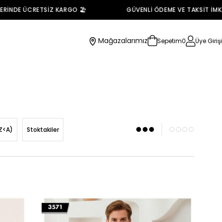
RİNDE ÜCRETSİZ KARGO 🏖️
GÜVENLİ ÖDEME VE TAKSİT İMKAN
Mağazalarımız
Sepetim
0
Üye Girişi
Z<A)
Stoktakiler