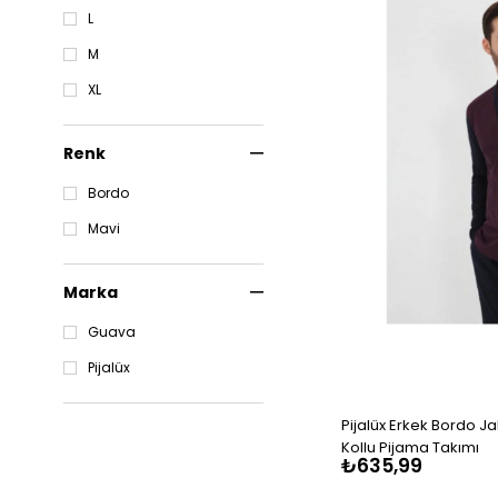
L
M
XL
Renk
Bordo
Mavi
Marka
Guava
Pijalüx
Pijalüx Erkek Bordo J
Kollu Pijama Takımı
₺635,99