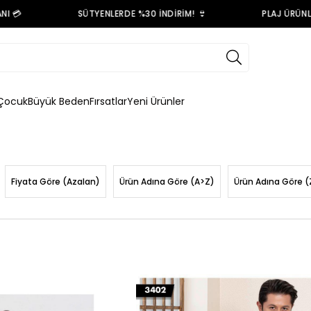
 💳
SÜTYENLERDE %30 İNDİRİM! 👙
PLAJ ÜRÜNLE
Çocuk
Büyük Beden
Fırsatlar
Yeni Ürünler
Fiyata Göre (Azalan)
Ürün Adına Göre (A>Z)
Ürün Adına Göre (