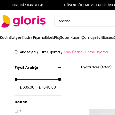
İNDE ÜCRETSİZ KARGO 🏖️
GÜVENLİ ÖDEME VE TAKSİT İMKANI
Kadın
Sütyen
Kadın Pijama
Erkek
Plaj
Saten
Kadın Çamaşır
Ev Elbisesi
Anasayfa
Erkek Pijama
Erkek Önden Düğmeli Pijama
Fiyat Aralığı
Fiyata Göre (Artan)
₺635,00 - ₺1.648,00
Beden
S