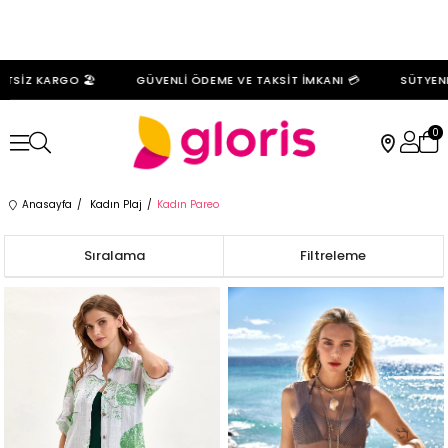
RGO 🏖️
GÜVENLİ ÖDEME VE TAKSİT İMKANI 💳
SÜTYENLERDE %3
0
Anasayfa
Kadın Plaj
Kadın Pareo
Sıralama
Filtreleme