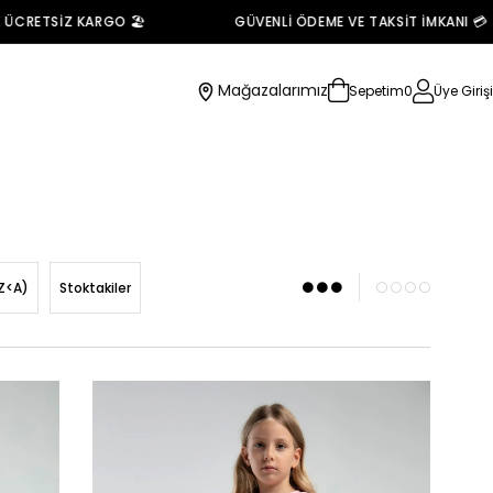
SİZ KARGO 🏖️
GÜVENLİ ÖDEME VE TAKSİT İMKANI 💳
Mağazalarımız
Sepetim
0
Üye Girişi
Z<A)
Stoktakiler