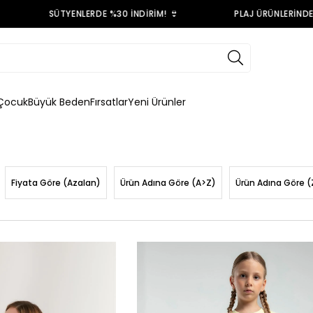
SÜTYENLERDE %30 İNDİRİM! 👙
PLAJ ÜRÜNLERİNDE ÜCRET
Çocuk
Büyük Beden
Fırsatlar
Yeni Ürünler
Fiyata Göre (Azalan)
Ürün Adına Göre (A>Z)
Ürün Adına Göre (