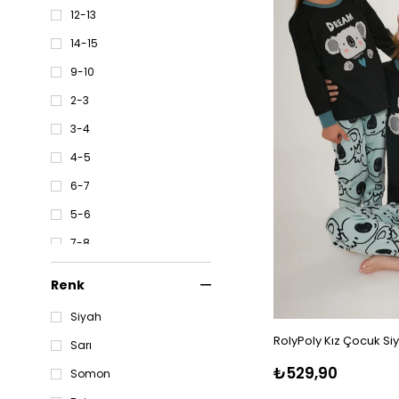
12-13
14-15
9-10
2-3
3-4
4-5
6-7
5-6
7-8
10-11
Renk
11-12
Siyah
13-14
RolyPoly Kız Çocuk Si
Sarı
15-16
₺529,90
Somon