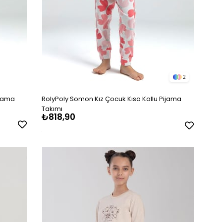
2
ijama
RolyPoly Somon Kız Çocuk Kısa Kollu Pijama
Takımı
₺818,90