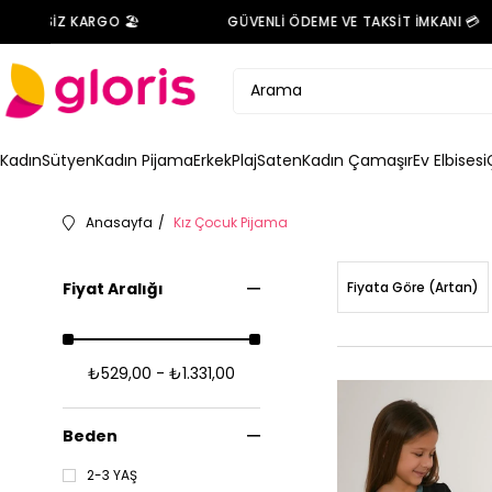
SİZ KARGO 🏖️
GÜVENLİ ÖDEME VE TAKSİT İMKANI 💳
Kadın
Sütyen
Kadın Pijama
Erkek
Plaj
Saten
Kadın Çamaşır
Ev Elbisesi
Anasayfa
Kız Çocuk Pijama
Fiyat Aralığı
Fiyata Göre (Artan)
₺529,00 - ₺1.331,00
Beden
2-3 YAŞ