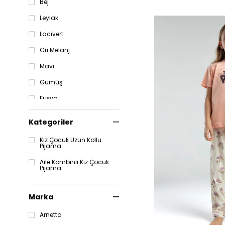
Bej
Leylak
Lacivert
Gri Melanj
Mavi
Gümüş
Fuşya
Açık Yeşil
Kategoriler
Açık Lacivert
Kız Çocuk Uzun Kollu
Pijama
İndigo
Aile Kombinli Kız Çocuk
Gri
Pijama
Yeşil
Marka
Arnetta