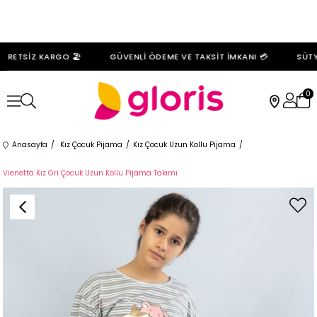
RETSİZ KARGO 🏖️
GÜVENLİ ÖDEME VE TAKSİT İMKANI 💳
SÜTYE
0
Anasayfa
Kız Çocuk Pijama
Kız Çocuk Uzun Kollu Pijama
Vienetta Kız Gri Çocuk Uzun Kollu Pijama Takımı