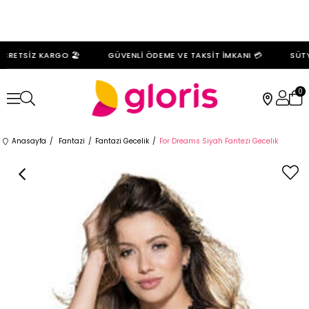
CRETSİZ KARGO 🏖️
GÜVENLİ ÖDEME VE TAKSİT İMKANI 💳
SÜTYE
0
Anasayfa
Fantazi
Fantazi Gecelik
For Dreams Siyah Fantezi Gecelik