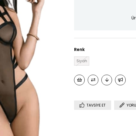
Ür
Renk
Siyah
TAVSIYE ET
YORU