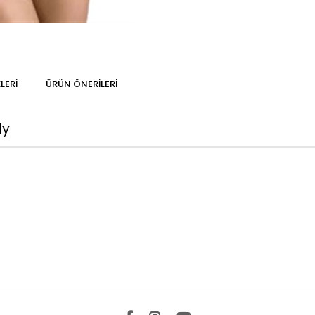
LERI
ÜRÜN ÖNERILERI
dy