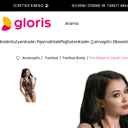
İNDE ÜCRETSİZ KARGO 🏖️
GÜVENLİ ÖDEME VE TAKSİT İMKANI
Kadın
Sütyen
Kadın Pijama
Erkek
Plaj
Saten
Kadın Çamaşır
Ev Elbisesi
Anasayfa
Fantazi
Fantazi Body
For Dreams Siyah Fan