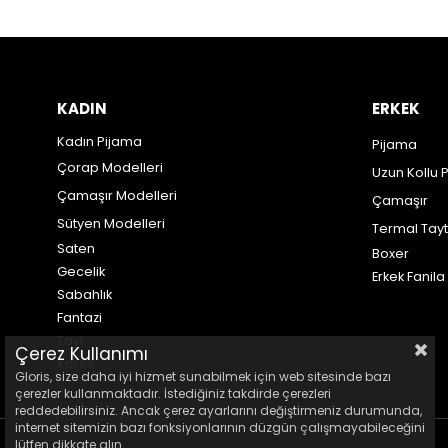
KADIN
ERKEK
Kadın Pijama
Pijama
Çorap Modelleri
Uzun Kollu 
Çamaşır Modelleri
Çamaşır
Sütyen Modelleri
Termal Tayt
Saten
Boxer
Gecelik
Erkek Fanila
Sabahlık
Fantazi
Tayt
Çerez Kullanımı
Korse
Gloris, size daha iyi hizmet sunabilmek için web sitesinde bazı
çerezler kullanmaktadır. İstediğiniz takdirde çerezleri
reddedebilirsiniz. Ancak çerez ayarlarını değiştirmeniz durumunda,
internet sitemizin bazı fonksiyonlarının düzgün çalışmayabileceğini
lütfen dikkate alın.