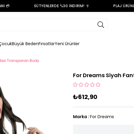
 💳
SÜTYENLERDE %30 İNDİRİM! 👙
PLAJ ÜRÜNLE
Çocuk
Büyük Beden
Fırsatlar
Yeni Ürünler
tezi Transparan Body
For Dreams Siyah Fan
₺612,90
Marka
:
For Dreams