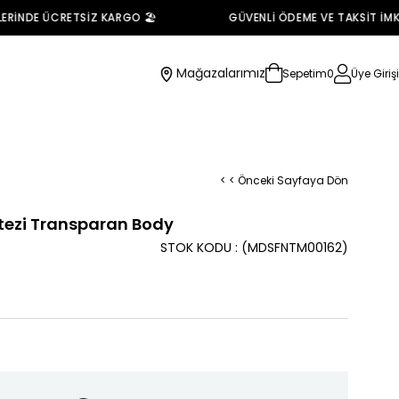
RİNDE ÜCRETSİZ KARGO 🏖️
GÜVENLİ ÖDEME VE TAKSİT İMKAN
Mağazalarımız
Sepetim
0
Üye Girişi
< < Önceki Sayfaya Dön
tezi Transparan Body
STOK KODU
(MDSFNTM00162)