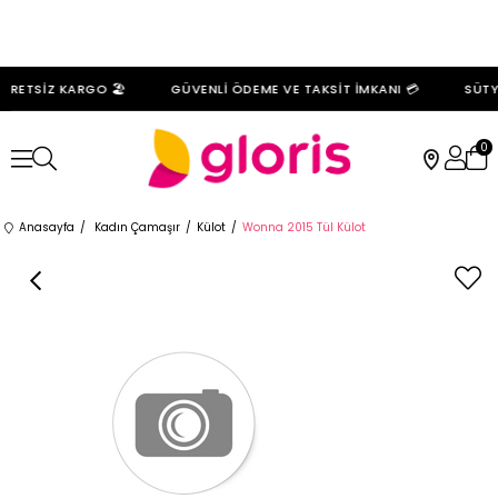
RETSİZ KARGO 🏖️
GÜVENLİ ÖDEME VE TAKSİT İMKANI 💳
SÜTYE
0
Anasayfa
Kadın Çamaşır
Külot
Wonna 2015 Tül Külot