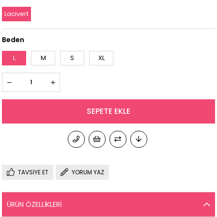
Lacivert
Beden
L
M
S
XL
TAVSIYE ET
YORUM YAZ
ÜRÜN ÖZELLIKLERI