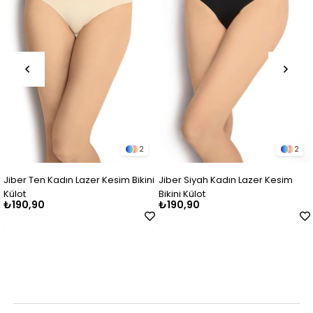
2
2
ber Ten Kadın Lazer Kesim Bikini
Jiber Siyah Kadın Lazer Kesim
Jib
lot
Bikini Külot
Bat
90,90
₺190,90
₺2