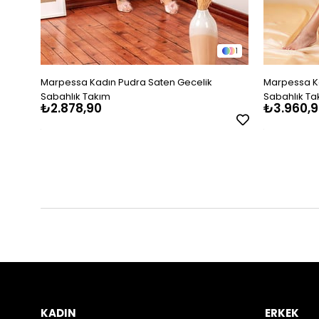
1
Marpessa Kadın Pudra Saten Gecelik
Marpessa Ka
Sabahlık Takım
Sabahlık Ta
₺2.878,90
₺3.960,9
KADIN
ERKEK