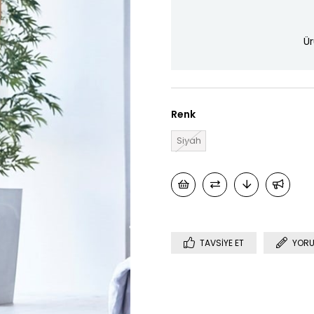
Ür
Renk
Siyah
TAVSIYE ET
YORU