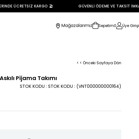
NDE ÜCRETSİZ KARGO 🏖️
GÜVENLİ ÖDEME VE TAKSİT İMKANI 
Mağazalarımız
Sepetim
0
Üye Girişi
< < Önceki Sayfaya Dön
Askılı Pijama Takımı
STOK KODU
STOK KODU
(VNT000000000164)