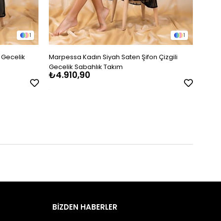
1
1
 Gecelik
Marpessa Kadın Siyah Saten Şifon Çizgili
Moong
Gecelik Sabahlık Takım
₺4.910,90
₺1.6
BİZDEN HABERLER