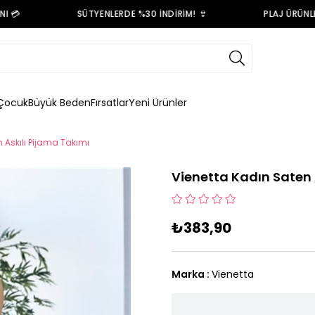

SÜTYENLERDE %30 İNDİRİM! 👙
PLAJ ÜRÜNLERİ
Çocuk
Büyük Beden
Fırsatlar
Yeni Ürünler
 Askılı Pijama Takımı
Vienetta Kadın Saten 
₺383,90
Marka
:
Vienetta