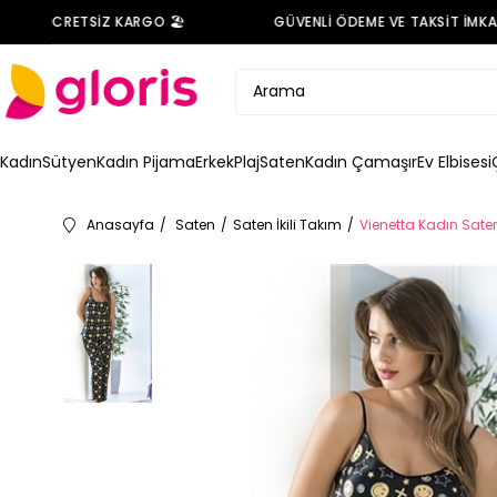
DE ÜCRETSİZ KARGO 🏖️
GÜVENLİ ÖDEME VE TAKSİT İMKANI 
Kadın
Sütyen
Kadın Pijama
Erkek
Plaj
Saten
Kadın Çamaşır
Ev Elbisesi
Anasayfa
Saten
Saten İkili Takım
Vienetta Kadın Saten