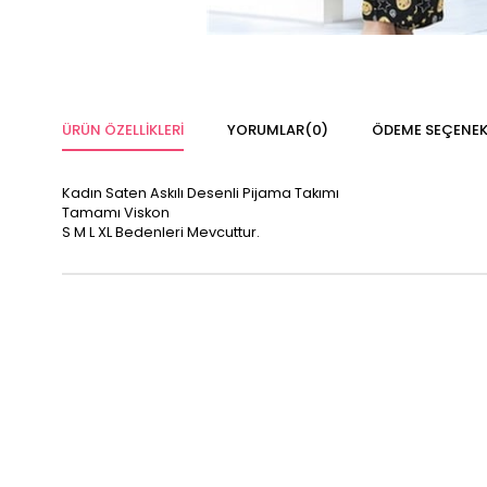
ÜRÜN ÖZELLIKLERI
YORUMLAR
(0)
ÖDEME SEÇENEK
Kadın Saten Askılı Desenli Pijama Takımı
Tamamı Viskon
S M L XL Bedenleri Mevcuttur.