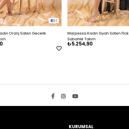
1
dın Oranj Saten Gecelik
Marpessa Kadın Siyah Saten Flok
kım
Sabahlık Takım
0
₺5.254,90
KURUMSAL