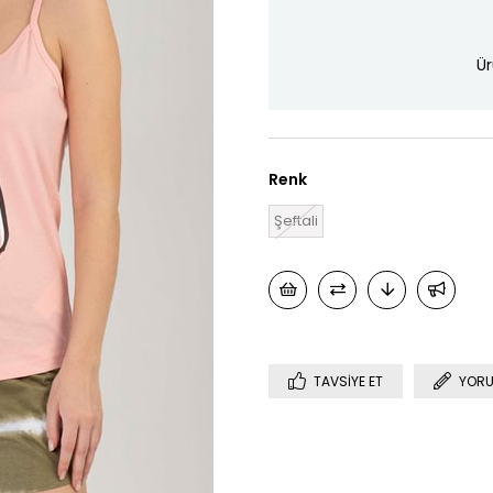
Ür
Renk
Şeftali
TAVSIYE ET
YORU