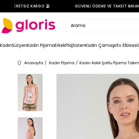
DE ÜCRETSİZ KARGO 🏖️
GÜVENLİ ÖDEME VE TAKSİT İMKANI 
Kadın
Sütyen
Kadın Pijama
Erkek
Plaj
Saten
Kadın Çamaşır
Ev Elbisesi
Anasayfa
Kadın Pijama
Kadın Askılı Şortlu Pijama Takım