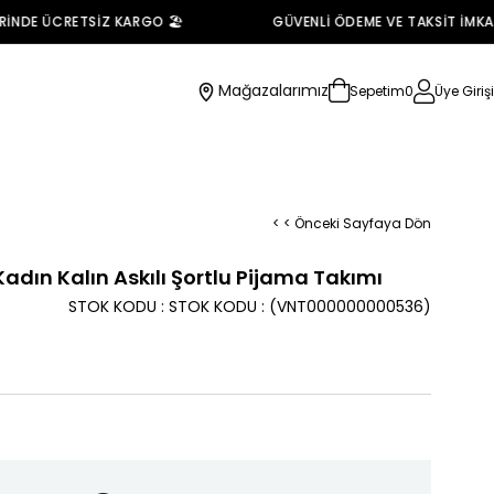
DE ÜCRETSİZ KARGO 🏖️
GÜVENLİ ÖDEME VE TAKSİT İMKANI 
Mağazalarımız
Sepetim
0
Üye Girişi
< < Önceki Sayfaya Dön
Kadın Kalın Askılı Şortlu Pijama Takımı
STOK KODU
STOK KODU
(VNT000000000536)