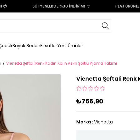

SÜTYENLERDE %30 İNDİRİM! 👙
PLAJ ÜRÜNLERİN
Çocuk
Büyük Beden
Fırsatlar
Yeni Ürünler
ı
Vienetta Şeftali Renk Kadın Kalın Askılı Şortlu Pijama Takımı
Vienetta Şeftali Renk 
₺756,90
Marka
:
Vienetta