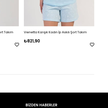
ort Takım
Vienetta Karışık Kadın İp Askılı Şort Takım
Viene
₺821,90
₺82
BİZDEN HABERLER