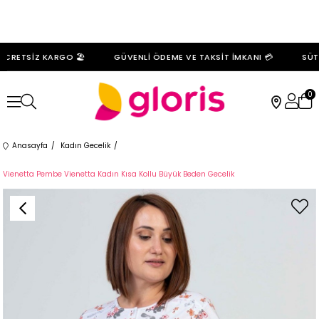
CRETSİZ KARGO 🏖️
GÜVENLİ ÖDEME VE TAKSİT İMKANI 💳
SÜTY
0
Anasayfa
Kadın Gecelik
Vienetta Pembe Vienetta Kadın Kısa Kollu Büyük Beden Gecelik