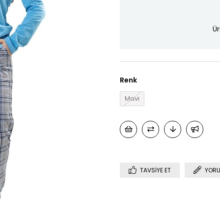
Ür
Renk
Mavi
TAVSIYE ET
YORU