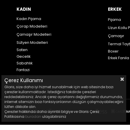
KADIN
ERKEK
Kadın Pijama
Pijama
Çorap Modelleri
Uzun Kollu 
Çamaşır Modelleri
Çamaşır
Sütyen Modelleri
Termal Tayt
Saten
Boxer
Gecelik
Erkek Fanila
Sabahlık
Fantazi
Tayt
Çerez Kullanımı
Korse
Gloris, size daha iyi hizmet sunabilmek için web sitesinde bazı
çerezler kullanmaktadır. İstediğiniz takdirde çerezleri
reddedebilirsiniz. Ancak çerez ayarlarını değiştirmeniz durumunda,
internet sitemizin bazı fonksiyonlarının düzgün çalışmayabileceğini
lütfen dikkate alın.
Çerezler hakkında daha ayrıntılı bilgiye ve Gloris Çerez
Politikasına
buradan
ulaşabilirsiniz