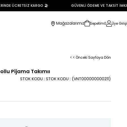
İNDE ÜCRETSİZ KARGO 🏖️
GÜVENLİ ÖDEME VE TAKSİT İMKANI
Mağazalarımız
Sepetim
0
Üye Girişi
< < Önceki Sayfaya Dön
ollu Pijama Takımıı
STOK KODU
STOK KODU
(VNT000000000211)