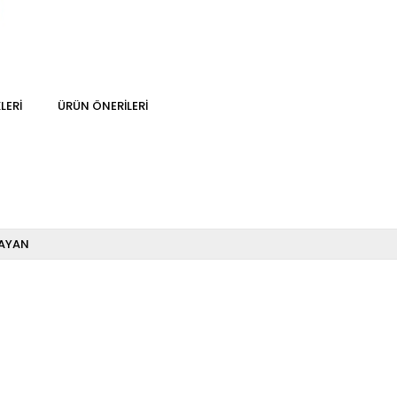
LERI
ÜRÜN ÖNERILERI
AYAN