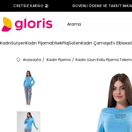
NDE ÜCRETSİZ KARGO 🏖️
GÜVENLİ ÖDEME VE TAKSİT İMKANI 
Kadın
Sütyen
Kadın Pijama
Erkek
Plaj
Saten
Kadın Çamaşır
Ev Elbisesi
Anasayfa
Kadın Pijama
Kadın Uzun Kollu Pijama Takımı