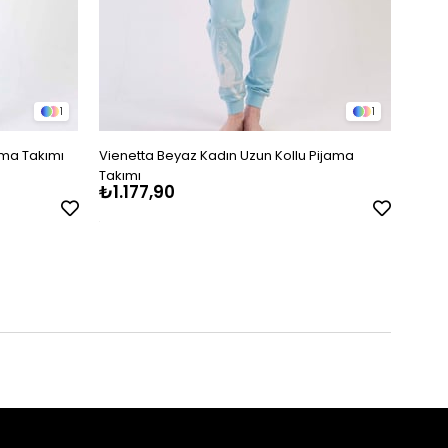
1
1
ama Takımı
Vienetta Beyaz Kadın Uzun Kollu Pijama
Viene
Takımı
Takım
₺1.177,90
₺1.1