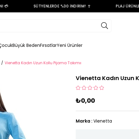
💳
SÜTYENLERDE %30 İNDİRİM! 👙
PLAJ ÜRÜNLER
Çocuk
Büyük Beden
Fırsatlar
Yeni Ürünler
Vienetta Kadın Uzun Kollu Pijama Takımıı
Vienetta Kadın Uzun K
₺0,00
Marka
:
Vienetta