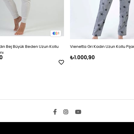
1
dın Bej Büyük Beden Uzun Kollu
Vienetta Gri Kadın Uzun Kollu Pij
mı
0
₺1.000,90