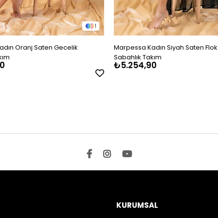
1
dın Oranj Saten Gecelik
Marpessa Kadın Siyah Saten Flok
kım
Sabahlık Takım
0
₺5.254,90
KURUMSAL