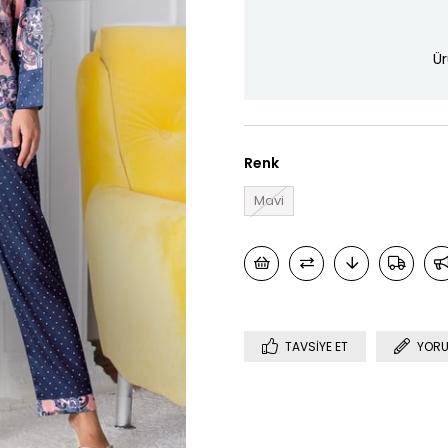
Ür
Renk
Mavi
TAVSIYE ET
YORU