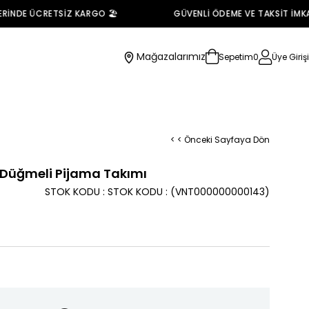
NDE ÜCRETSİZ KARGO 🏖️
GÜVENLİ ÖDEME VE TAKSİT İMKANI 
Mağazalarımız
Sepetim
0
Üye Girişi
< < Önceki Sayfaya Dön
 Düğmeli Pijama Takımı
STOK KODU
STOK KODU
(VNT000000000143)