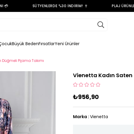

SÜTYENLERDE %30 İNDİRİM! 👙
PLAJ ÜRÜNLERİ
Çocuk
Büyük Beden
Fırsatlar
Yeni Ürünler
n Düğmeli Pijama Takımı
Vienetta Kadın Saten
₺956,90
Marka
:
Vienetta