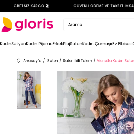
DE ÜCRETSİZ KARGO 🏖️
GÜVENLİ ÖDEME VE TAKSİT İMKANI 
Kadın
Sütyen
Kadın Pijama
Erkek
Plaj
Saten
Kadın Çamaşır
Ev Elbisesi
Anasayfa
Saten
Saten İkili Takım
Vienetta Kadın Sate