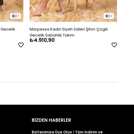
1
1
 Gecelik
Marpessa Kadın Siyah Saten Şifon Çizgili
Moong
Gecelik Sabahlık Takım
₺4.910,90
₺1.6
BİZDEN HABERLER
Bültenimize Üye Olun ! Tüm İndirim ve