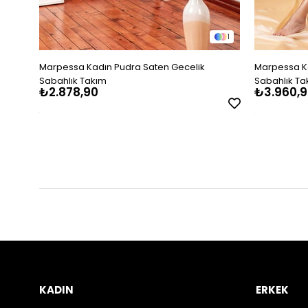
1
Marpessa Kadın Pudra Saten Gecelik
Marpessa Ka
Sabahlık Takım
Sabahlık Ta
₺2.878,90
₺3.960,9
KADIN
ERKEK