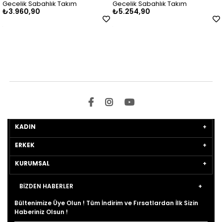
m
Gecelik Sabahlık Takım
Şifon Çizgili Gecelik Sa
₺5.254,90
₺4.910,90
Takım
KADIN
ERKEK
KURUMSAL
BİZDEN HABERLER
Bültenimize Üye Olun ! Tüm İndirim ve Fırsatlardan İlk Sizin
Haberiniz Olsun !