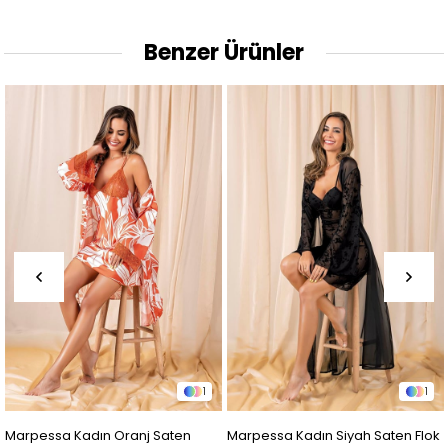
Benzer Ürünler
1
1
 Saten
Marpessa Kadın Siyah Saten Flok
Marpessa Kadın Siyah 