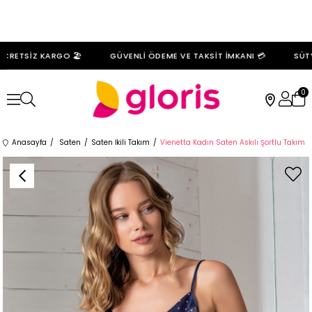
RETSİZ KARGO 🏖️
GÜVENLİ ÖDEME VE TAKSİT İMKANI 💳
SÜTYE
0
Anasayfa
Saten
Saten İkili Takım
Vienetta Kadın Saten Askılı Şortlu Takım