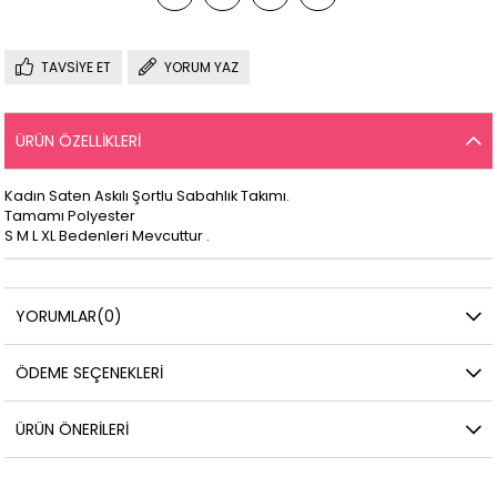
TAVSIYE ET
YORUM YAZ
ÜRÜN ÖZELLIKLERI
Kadın Saten Askılı Şortlu Sabahlık Takımı.
Tamamı Polyester
S M L XL Bedenleri Mevcuttur .
YORUMLAR
(0)
ÖDEME SEÇENEKLERI
ÜRÜN ÖNERILERI