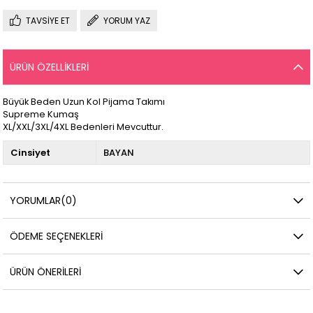
TAVSIYE ET
YORUM YAZ
ÜRÜN ÖZELLIKLERI
Büyük Beden Uzun Kol Pijama Takımı
Supreme Kumaş
XL/XXL/3XL/4XL Bedenleri Mevcuttur.
Cinsiyet
BAYAN
YORUMLAR
(0)
ÖDEME SEÇENEKLERI
ÜRÜN ÖNERILERI