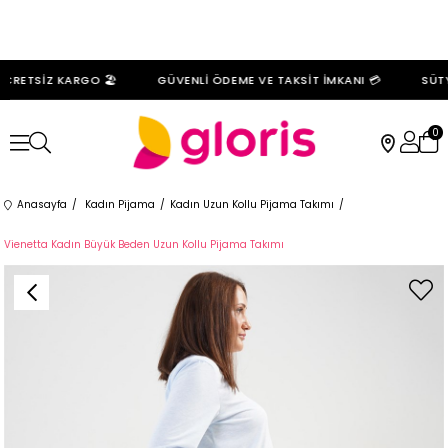
CRETSİZ KARGO 🏖️
GÜVENLİ ÖDEME VE TAKSİT İMKANI 💳
SÜTYE
0
Anasayfa
Kadın Pijama
Kadın Uzun Kollu Pijama Takımı
Vienetta Kadın Büyük Beden Uzun Kollu Pijama Takımı