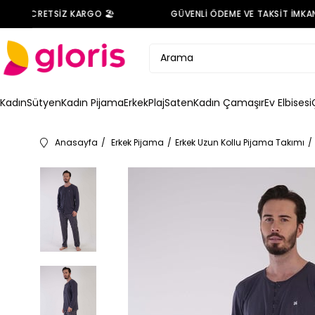
DE ÜCRETSİZ KARGO 🏖️
GÜVENLİ ÖDEME VE TAKSİT İMKANI 
Kadın
Sütyen
Kadın Pijama
Erkek
Plaj
Saten
Kadın Çamaşır
Ev Elbisesi
Anasayfa
Erkek Pijama
Erkek Uzun Kollu Pijama Takımı