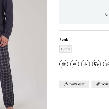
Ür
Renk
Füme
TAVSIYE ET
YORU