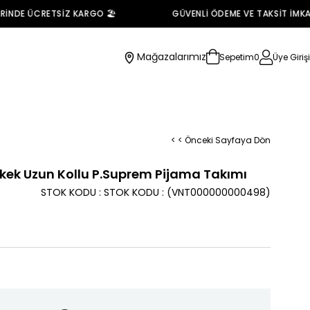
NDE ÜCRETSİZ KARGO 🏖️
GÜVENLİ ÖDEME VE TAKSİT İMKANI 
Mağazalarımız
Sepetim
0
Üye Girişi
< < Önceki Sayfaya Dön
kek Uzun Kollu P.Suprem Pijama Takımı
STOK KODU
STOK KODU
(VNT000000000498)