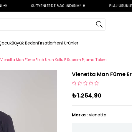
💳
SÜTYENLERDE %30 İNDİRİM! 👙
PLAJ ÜRÜNLERİ
Çocuk
Büyük Beden
Fırsatlar
Yeni Ürünler
Vienetta Man Füme Erkek Uzun Kollu P.Suprem Pijama Takımı
Vienetta Man Füme Er
₺1.254,90
Marka
:
Vienetta