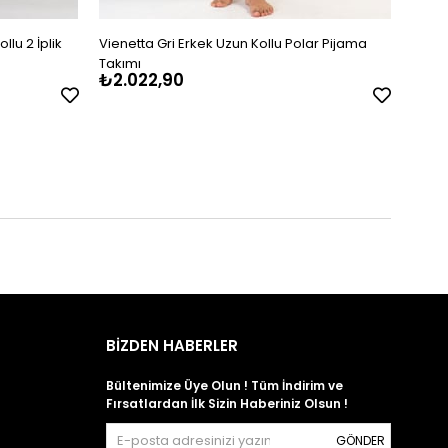
lu 2 İplik
Vienetta Gri Erkek Uzun Kollu Polar Pijama
Viene
Takımı
Pijam
₺2.022,90
₺1.7
BİZDEN HABERLER
Bültenimize Üye Olun ! Tüm İndirim ve
Fırsatlardan İlk Sizin Haberiniz Olsun !
GÖNDER