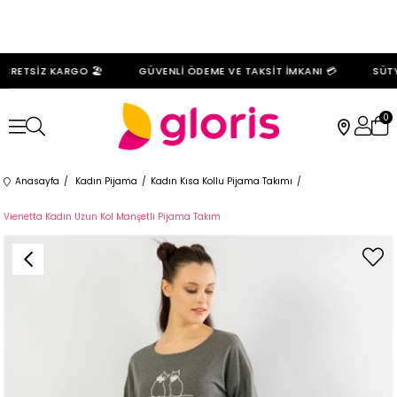
CRETSİZ KARGO 🏖️
GÜVENLİ ÖDEME VE TAKSİT İMKANI 💳
SÜTYE
0
Anasayfa
Kadın Pijama
Kadın Kısa Kollu Pijama Takımı
Vienetta Kadın Uzun Kol Manşetli Pijama Takım