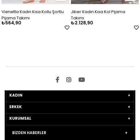
etta Kadın Kısa Kollu Şortlu
Jiber Kadın Kısa Kol Pijama
Vien
ama Takımı
Takımı
Pija
64,90
₺2.128,90
₺88
KADIN
ERKEK
KURUMSAL
BİZDEN HABERLER