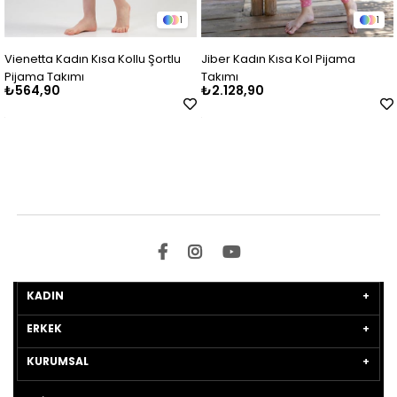
1
1
Vienetta Kadın Kısa Kollu Şortlu
Jiber Kadın Kısa Kol Pijama
V
Pijama Takımı
Takımı
P
₺564,90
₺2.128,90
₺
KADIN
ERKEK
KURUMSAL