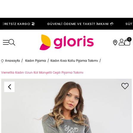
CRETSİZ KARGO 🏖️
GÜVENLİ ÖDEME VE TAKSİT İMKANI 💳
SÜTY
0
Anasayfa
Kadın Pijama
Kadın Kısa Kollu Pijama Takımı
Vienetta Kadın Uzun Kol Manşetli Cepli Pijama Takımı