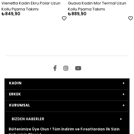
enetta Kadın Ekru Polar Uzun
Guava Kadın Mor Termal Uzun
Gua
llu Pijama Takımı
Kollu Pijama Takımı
Pij
849,90
₺889,90
₺8
KADIN
ERKEK
KURUMSAL
BİZDEN HABERLER
Bültenimize Üye Olun ! Tüm İndirim ve Fırsatlardan İlk Sizin