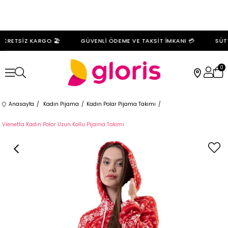
CRETSİZ KARGO 🏖️
GÜVENLİ ÖDEME VE TAKSİT İMKANI 💳
SÜTY
0
Anasayfa
Kadın Pijama
Kadın Polar Pijama Takımı
Vienetta Kadın Polar Uzun Kollu Pijama Takımı