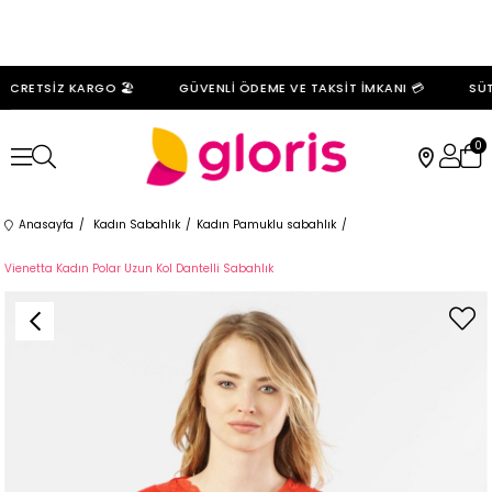
ÜCRETSİZ KARGO 🏖️
GÜVENLİ ÖDEME VE TAKSİT İMKANI 💳
SÜTY
0
Anasayfa
Kadın Sabahlık
Kadın Pamuklu sabahlık
Vienetta Kadın Polar Uzun Kol Dantelli Sabahlık