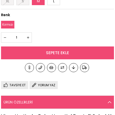
XL
S
M
L
Renk
Kırmızı
TAVSIYE ET
YORUM YAZ
ÜRÜN ÖZELLIKLERI