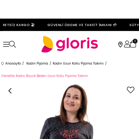
RETSİZ KARGO 🏖️
GÜVENLİ ÖDEME VE TAKSİT İMKANI 💳
SÜTYE
0
Anasayfa
Kadın Pijama
Kadın Uzun Kollu Pijama Takımı
Vienetta Kadın Büyük Beden Uzun Kollu Pijama Takımı