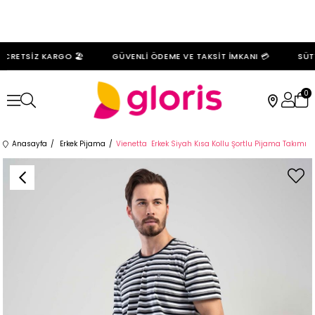
CRETSİZ KARGO 🏖️
GÜVENLİ ÖDEME VE TAKSİT İMKANI 💳
SÜTY
0
Anasayfa
Erkek Pijama
Vienetta Erkek Siyah Kısa Kollu Şortlu Pijama Takımı