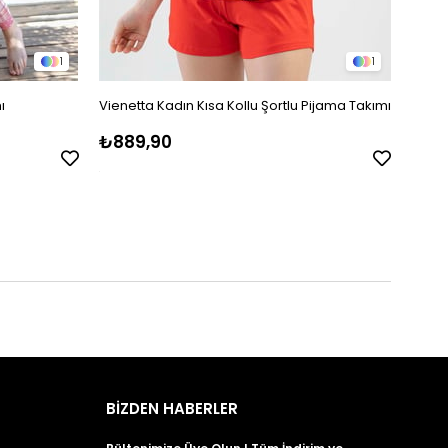
1
1
ı
Vienetta Kadın Kısa Kollu Şortlu Pijama Takımı
Jiber
Pijam
₺889,90
₺2.1
BİZDEN HABERLER