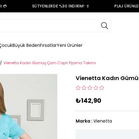

SÜTYENLERDE %30 İNDİRİM! 👙
PLAJ ÜRÜNLERİN
Çocuk
Büyük Beden
Fırsatlar
Yeni Ürünler
Vienetta Kadın Gümüş Çam Capri Pijama Takımı
Vienetta Kadın Gümü
₺142,90
Marka
:
Vienetta