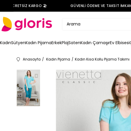
E ÜCRETSİZ KARGO 🏖️
GÜVENLİ ÖDEME VE TAKSİT İMKANI 
Kadın
Sütyen
Kadın Pijama
Erkek
Plaj
Saten
Kadın Çamaşır
Ev Elbisesi
Anasayfa
Kadın Pijama
Kadın Kısa Kollu Pijama Takımı