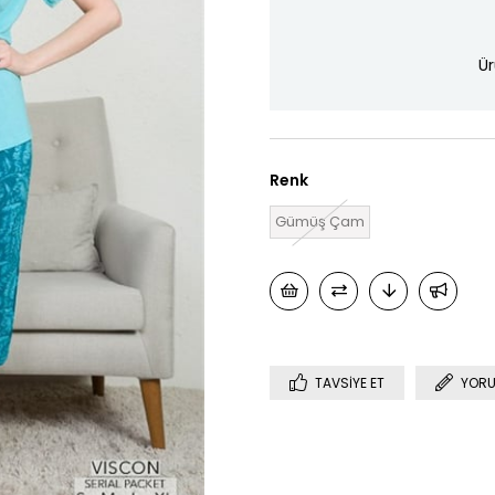
Ür
Renk
Gümüş Çam
TAVSIYE ET
YORU