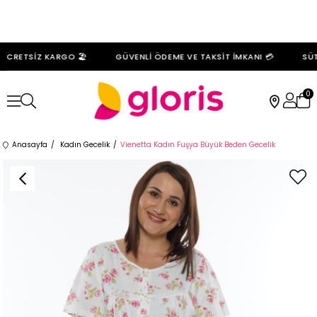
ÜCRETSİZ KARGO 🏖️
GÜVENLİ ÖDEME VE TAKSİT İMKANI 💳
SÜT
0
Anasayfa
Kadın Gecelik
Vienetta Kadın Fuşya Büyük Beden Gecelik