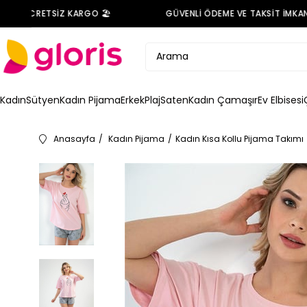
DE ÜCRETSİZ KARGO 🏖️
GÜVENLİ ÖDEME VE TAKSİT İMKANI 
Kadın
Sütyen
Kadın Pijama
Erkek
Plaj
Saten
Kadın Çamaşır
Ev Elbisesi
Anasayfa
Kadın Pijama
Kadın Kısa Kollu Pijama Takımı