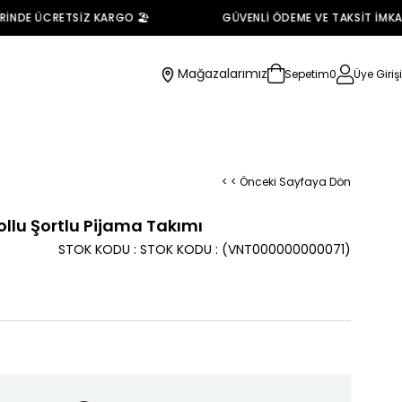
DE ÜCRETSİZ KARGO 🏖️
GÜVENLİ ÖDEME VE TAKSİT İMKANI 
Mağazalarımız
Sepetim
0
Üye Girişi
< < Önceki Sayfaya Dön
ollu Şortlu Pijama Takımı
STOK KODU
STOK KODU
(VNT000000000071)