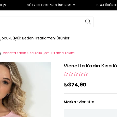

SÜTYENLERDE %30 İNDİRİM! 👙
PLAJ ÜRÜNLERİN
Çocuk
Büyük Beden
Fırsatlar
Yeni Ürünler
Vienetta Kadın Kısa Kollu Şortlu Pijama Takımı
Vienetta Kadın Kısa K
₺374,90
Marka
:
Vienetta