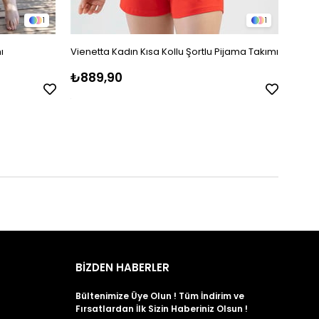
1
1
ı
Vienetta Kadın Kısa Kollu Şortlu Pijama Takımı
Jiber
Pijam
₺889,90
₺2.1
BİZDEN HABERLER
Bültenimize Üye Olun ! Tüm İndirim ve
Fırsatlardan İlk Sizin Haberiniz Olsun !