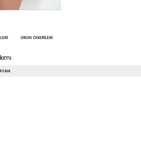
LERI
ÜRÜN ÖNERILERI
kımı
AYAN