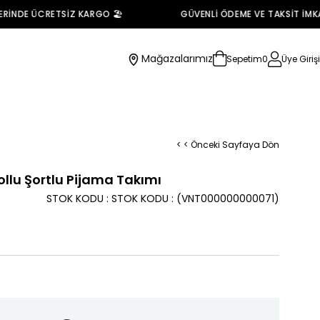
NDE ÜCRETSİZ KARGO 🏖️
GÜVENLİ ÖDEME VE TAKSİT İMKANI 
Mağazalarımız
Sepetim
0
Üye Girişi
< < Önceki Sayfaya Dön
ollu Şortlu Pijama Takımı
STOK KODU
STOK KODU
(VNT000000000071)