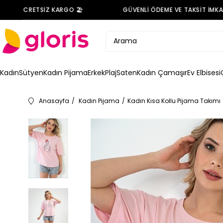
DE ÜCRETSİZ KARGO 🏖️
GÜVENLİ ÖDEME VE TAKSİT İMKANI 
Kadın
Sütyen
Kadın Pijama
Erkek
Plaj
Saten
Kadın Çamaşır
Ev Elbisesi
Anasayfa
Kadın Pijama
Kadın Kısa Kollu Pijama Takımı