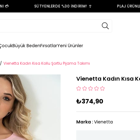
💳
SÜTYENLERDE %30 İNDİRİM! 👙
PLAJ ÜRÜNLERİ
Çocuk
Büyük Beden
Fırsatlar
Yeni Ürünler
Vienetta Kadın Kısa Kollu Şortlu Pijama Takımı
Vienetta Kadın Kısa K
₺374,90
Marka
:
Vienetta