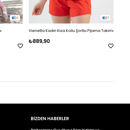
1
1
ı
Vienetta Kadın Kısa Kollu Şortlu Pijama Takımı
Jiber
Pijam
₺889,90
₺2.1
BİZDEN HABERLER