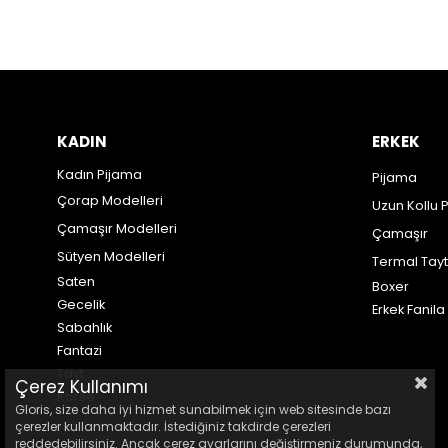
KADIN
ERKEK
Kadın Pijama
Pijama
Çorap Modelleri
Uzun Kollu 
Çamaşır Modelleri
Çamaşır
Sütyen Modelleri
Termal Tayt
Saten
Boxer
Gecelik
Erkek Fanila
Sabahlık
Fantazi
Tayt
Çerez Kullanımı
Korse
Gloris, size daha iyi hizmet sunabilmek için web sitesinde bazı
çerezler kullanmaktadır. İstediğiniz takdirde çerezleri
reddedebilirsiniz. Ancak çerez ayarlarını değiştirmeniz durumunda,