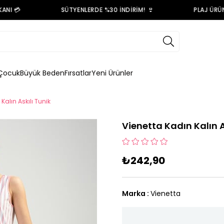
NI 💳
SÜTYENLERDE %30 İNDİRİM! 👙
PLAJ ÜRÜNL
Çocuk
Büyük Beden
Fırsatlar
Yeni Ürünler
Kalın Askılı Tunik
Vienetta Kadın Kalın A
₺242,90
Marka
:
Vienetta