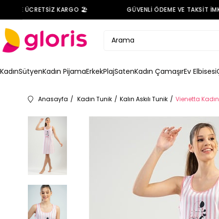
RİNDE ÜCRETSİZ KARGO 🏖️
GÜVENLİ ÖDEME VE TAKSİT İMKA
Kadın
Sütyen
Kadın Pijama
Erkek
Plaj
Saten
Kadın Çamaşır
Ev Elbisesi
Anasayfa
Kadın Tunik
Kalın Askılı Tunik
Vienetta Kadın 