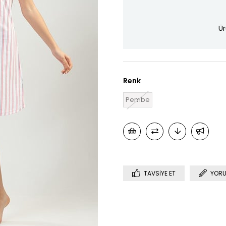
Ür
Renk
Pembe
TAVSIYE ET
YORU