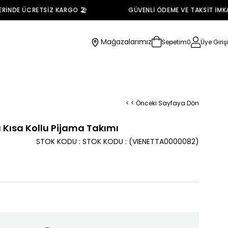
NDE ÜCRETSİZ KARGO 🏖️
GÜVENLİ ÖDEME VE TAKSİT İMKANI
Mağazalarımız
Sepetim
0
Üye Girişi
< < Önceki Sayfaya Dön
ı Kısa Kollu Pijama Takımı
STOK KODU
STOK KODU
(VIENETTA0000082)