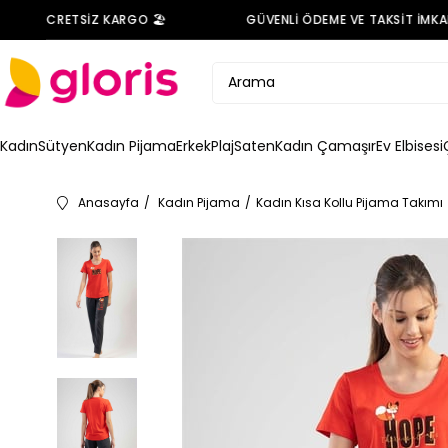
DE ÜCRETSİZ KARGO 🏖️
GÜVENLİ ÖDEME VE TAKSİT İMKANI 
Kadın
Sütyen
Kadın Pijama
Erkek
Plaj
Saten
Kadın Çamaşır
Ev Elbisesi
Anasayfa
Kadın Pijama
Kadın Kısa Kollu Pijama Takımı