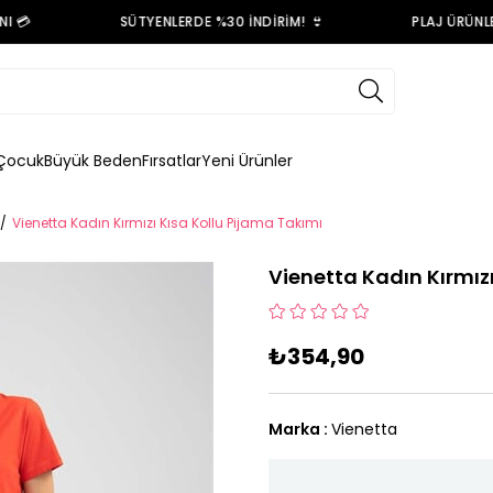
💳
SÜTYENLERDE %30 İNDİRİM! 👙
PLAJ ÜRÜNLERİ
Çocuk
Büyük Beden
Fırsatlar
Yeni Ürünler
Vienetta Kadın Kırmızı Kısa Kollu Pijama Takımı
Vienetta Kadın Kırmız
₺354,90
Marka
:
Vienetta