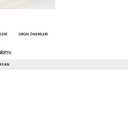
LERI
ÜRÜN ÖNERILERI
akımı
AYAN