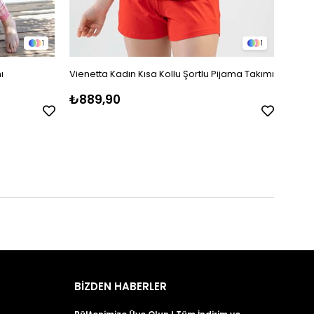
1
1
ı
Vienetta Kadın Kısa Kollu Şortlu Pijama Takımı
Jiber
Pijam
₺889,90
₺2.1
BİZDEN HABERLER