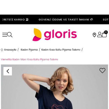
CRETSİZ KARGO 🏖️
GÜVENLİ ÖDEME VE TAKSİT İMKANI 💳
SÜTYE
0
Anasayfa
Kadın Pijama
Kadın Kısa Kollu Pijama Takımı
Vienetta Kadın Mavi Kısa Kollu Pijama Takımı