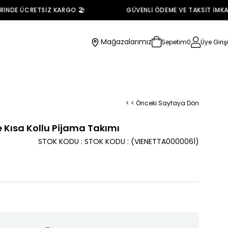
NDE ÜCRETSİZ KARGO 🏖️
GÜVENLİ ÖDEME VE TAKSİT İMKANI 
Mağazalarımız
Sepetim
0
Üye Girişi
< < Önceki Sayfaya Dön
 Kısa Kollu Pijama Takımı
STOK KODU
STOK KODU
(VIENETTA0000061)