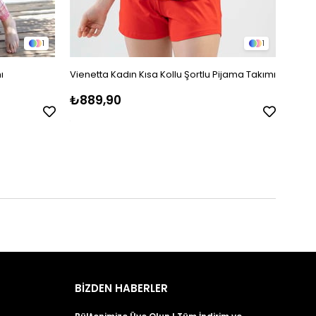
1
1
ı
Vienetta Kadın Kısa Kollu Şortlu Pijama Takımı
Jiber
Pijam
₺889,90
₺2.1
BİZDEN HABERLER