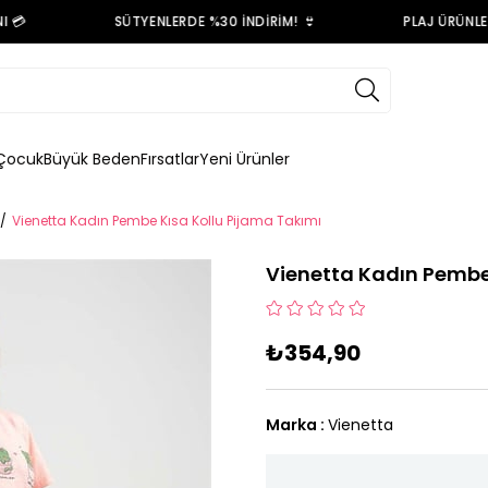

SÜTYENLERDE %30 İNDİRİM! 👙
PLAJ ÜRÜNLERİ
Çocuk
Büyük Beden
Fırsatlar
Yeni Ürünler
Vienetta Kadın Pembe Kısa Kollu Pijama Takımı
Vienetta Kadın Pembe
₺354,90
Marka
:
Vienetta