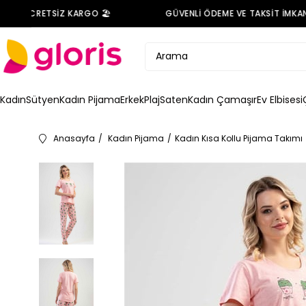
DE ÜCRETSİZ KARGO 🏖️
GÜVENLİ ÖDEME VE TAKSİT İMKANI 
Kadın
Sütyen
Kadın Pijama
Erkek
Plaj
Saten
Kadın Çamaşır
Ev Elbisesi
Anasayfa
Kadın Pijama
Kadın Kısa Kollu Pijama Takımı