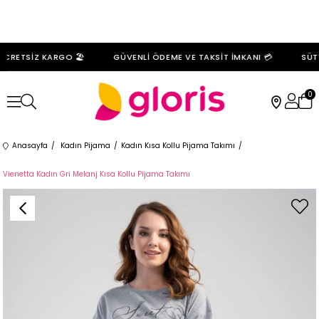
CRETSİZ KARGO 🏖️
GÜVENLİ ÖDEME VE TAKSİT İMKANI 💳
SÜTY
0
Anasayfa
Kadın Pijama
Kadın Kısa Kollu Pijama Takımı
Vienetta Kadın Gri Melanj Kısa Kollu Pijama Takımı