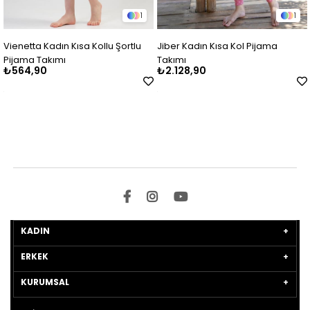
1
1
ienetta Kadın Kısa Kollu Şortlu
Jiber Kadın Kısa Kol Pijama
Vi
ijama Takımı
Takımı
Pi
564,90
₺2.128,90
₺
KADIN
ERKEK
KURUMSAL