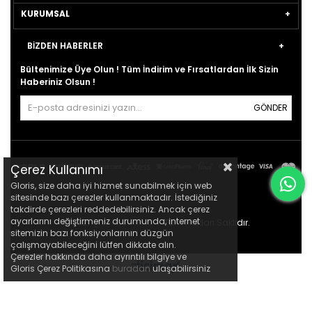
KURUMSAL
BİZDEN HABERLER
Bültenimize Üye Olun ! Tüm İndirim ve Fırsatlardan İlk Sizin
Haberiniz Olsun !
GÖNDER
Çerez Kullanımı
Gloris, size daha iyi hizmet sunabilmek için web
sitesinde bazı çerezler kullanmaktadır. İstediğiniz
takdirde çerezleri reddedebilirsiniz. Ancak çerez
ayarlarını değiştirmeniz durumunda, internet
© 2021
gloris.com.tr
- Tüm Hakları Saklıdır.
sitemizin bazı fonksiyonlarının düzgün
çalışmayabileceğini lütfen dikkate alın.
Çerezler hakkında daha ayrıntılı bilgiye ve
Gloris Çerez Politikasına
buradan
ulaşabilirsiniz