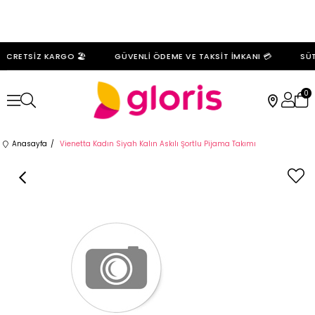
ÜCRETSİZ KARGO 🏖️
GÜVENLİ ÖDEME VE TAKSİT İMKANI 💳
SÜT
0
Anasayfa
Vienetta Kadın Siyah Kalın Askılı Şortlu Pijama Takımı