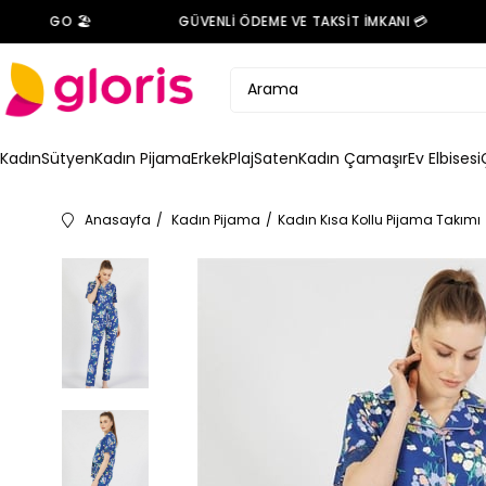
 KARGO 🏖️
GÜVENLİ ÖDEME VE TAKSİT İMKANI 💳
Kadın
Sütyen
Kadın Pijama
Erkek
Plaj
Saten
Kadın Çamaşır
Ev Elbisesi
Anasayfa
Kadın Pijama
Kadın Kısa Kollu Pijama Takımı