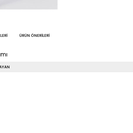
LERI
ÜRÜN ÖNERILERI
ımı
AYAN