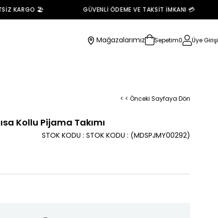
Z KARGO 🏖️
GÜVENLİ ÖDEME VE TAKSİT İMKANI 💳
Mağazalarımız
Sepetim
0
Üye Girişi
< < Önceki Sayfaya Dön
ısa Kollu Pijama Takımı
STOK KODU
STOK KODU
(MDSPJMY00292)