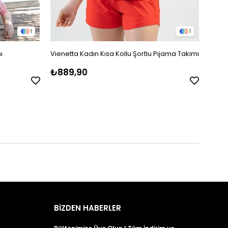
1
1
ı
Vienetta Kadın Kısa Kollu Şortlu Pijama Takımı
Jiber
Pijam
₺889,90
₺2.1
BİZDEN HABERLER