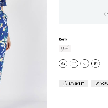
Ür
Renk
Mavi
TAVSIYE ET
YORU