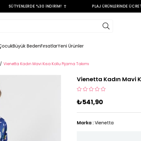
SÜTYENLERDE %30 İNDİRİM! 👙
PLAJ ÜRÜNLERİNDE ÜCRETSİ
Çocuk
Büyük Beden
Fırsatlar
Yeni Ürünler
Vienetta Kadın Mavi Kısa Kollu Pijama Takımı
Vienetta Kadın Mavi K
₺541,90
Marka
:
Vienetta