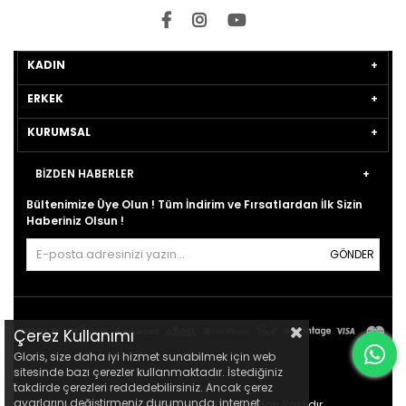
KADIN
ERKEK
KURUMSAL
BİZDEN HABERLER
Bültenimize Üye Olun ! Tüm İndirim ve Fırsatlardan İlk Sizin
Haberiniz Olsun !
GÖNDER
Çerez Kullanımı
Gloris, size daha iyi hizmet sunabilmek için web
sitesinde bazı çerezler kullanmaktadır. İstediğiniz
takdirde çerezleri reddedebilirsiniz. Ancak çerez
ayarlarını değiştirmeniz durumunda, internet
© 2021
gloris.com.tr
- Tüm Hakları Saklıdır.