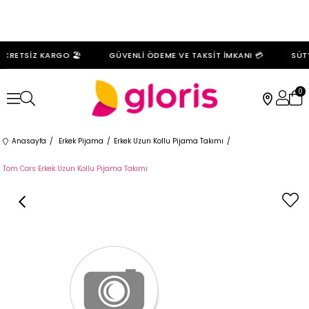
CRETSİZ KARGO 🏖️
GÜVENLİ ÖDEME VE TAKSİT İMKANI 💳
SÜTY
0
Anasayfa
Erkek Pijama
Erkek Uzun Kollu Pijama Takımı
Tom Cors Erkek Uzun Kollu Pijama Takımı