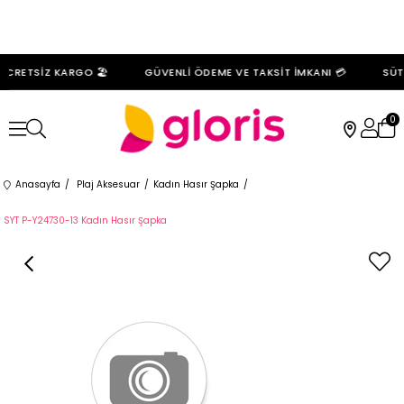
ÜCRETSİZ KARGO 🏖️
GÜVENLİ ÖDEME VE TAKSİT İMKANI 💳
SÜTY
0
Anasayfa
Plaj Aksesuar
Kadın Hasır Şapka
SYT P-Y24730-13 Kadın Hasır Şapka