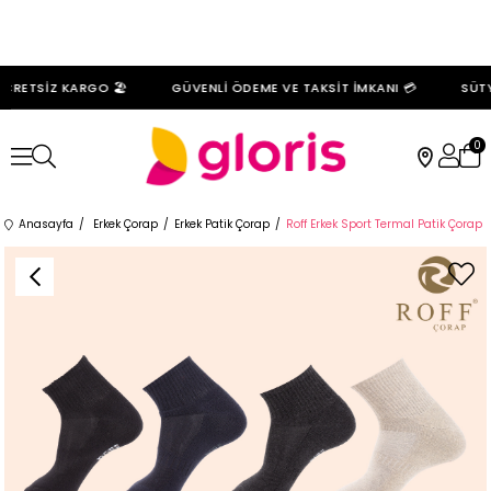
CRETSİZ KARGO 🏖️
GÜVENLİ ÖDEME VE TAKSİT İMKANI 💳
SÜTY
0
Anasayfa
Erkek Çorap
Erkek Patik Çorap
Roff Erkek Sport Termal Patik Çorap