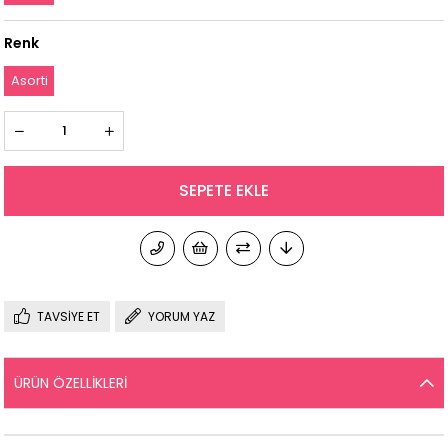
Renk
Asorti
TAVSIYE ET
YORUM YAZ
ÜRÜN ÖZELLIKLERI