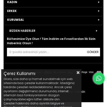
KADIN
ERKEK
KURUMSAL
BİZDEN HABERLER
Bültenimize Üye Olun ! Tüm İndirim ve Fırsatlardan İlk Sizin
Haberiniz Olsun !
GÖNDER
Çerez Kullanımı
Gloris, size daha iyi hizmet sunabilmek için web
sitesinde bazı çerezler kullanmaktadır. İstediğiniz
takdirde çerezleri reddedebilirsiniz. Ancak çerez
ayarlarını değiştirmeniz durumunda, internet
© 2021
gloris.com.tr
- Tüm Hakları Saklıdır.
sitemizin bazı fonksiyonlarının düzgün
çalışmayabileceğini lütfen dikkate alın.
Çerezler hakkında daha ayrıntılı bilgiye ve