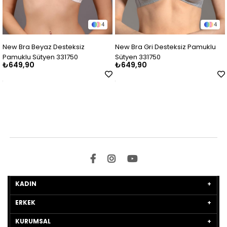
4
4
Bra Beyaz Desteksiz
New Bra Gri Desteksiz Pamuklu
New B
klu Sütyen 331750
Sütyen 331750
Sütye
9,90
₺649,90
₺649
KADIN
ERKEK
KURUMSAL