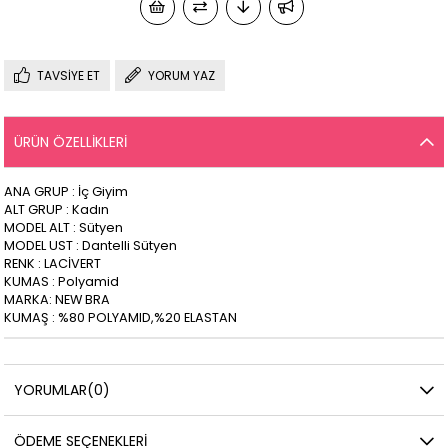
TAVSIYE ET
YORUM YAZ
ÜRÜN ÖZELLIKLERI
ANA GRUP
: İç Giyim
ALT GRUP
: Kadın
MODEL ALT
: Sütyen
MODEL UST
: Dantelli Sütyen
RENK
: LACİVERT
KUMAS
: Polyamid
MARKA
: NEW BRA
KUMAŞ
: %80 POLYAMID,%20 ELASTAN
YORUMLAR
(0)
ÖDEME SEÇENEKLERI