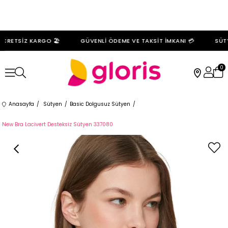
CRETSİZ KARGO 🏖️
GÜVENLİ ÖDEME VE TAKSİT İMKANI 💳
SÜTYE
0
Anasayfa
Sütyen
Basic Dolgusuz Sütyen
New Bra Lacivert Desteksiz Sütyen 337080