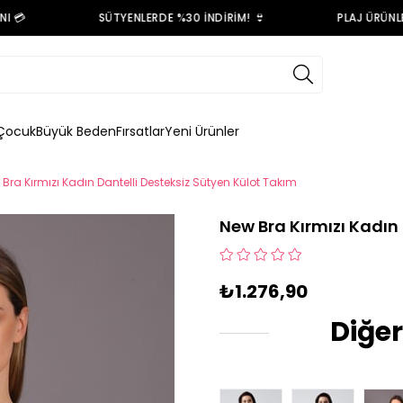
💳
SÜTYENLERDE %30 İNDİRİM! 👙
PLAJ ÜRÜNLERİ
Çocuk
Büyük Beden
Fırsatlar
Yeni Ürünler
Bra Kırmızı Kadın Dantelli Desteksiz Sütyen Külot Takım
New Bra Kırmızı Kadın
₺1.276,90
Diğer