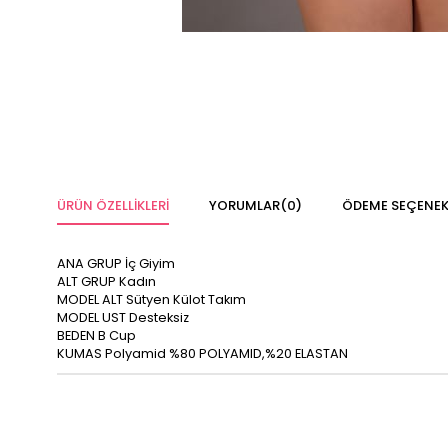
ÜRÜN ÖZELLIKLERI
YORUMLAR
(0)
ÖDEME SEÇENEK
ANA GRUP
İç Giyim
ALT GRUP
Kadın
MODEL ALT
Sütyen Külot Takım
MODEL UST
Desteksiz
BEDEN
B Cup
KUMAS
Polyamid %80 POLYAMID,%20 ELASTAN