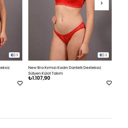
3
2
teksiz
New Bra Kırmızı Kadın Dantelli Desteksiz
Galli
Sütyen Külot Takım
Sütye
₺1.107,90
₺1.5