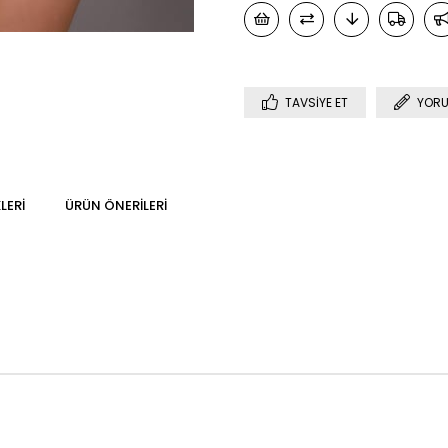
TAVSIYE ET
YORU
LERI
ÜRÜN ÖNERILERI