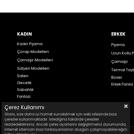
KADIN
ERKEK
Kadın Pijama
Pijama
Çorap Modelleri
Uzun Kollu 
Çamaşır Modelleri
Çamaşır
Sütyen Modelleri
Termal Tayt
Saten
Boxer
Gecelik
Erkek Fanila
Sabahlık
Fantazi
Tayt
Çerez Kullanımı
Korse
Gloris, size daha iyi hizmet sunabilmek için web sitesinde bazı
çerezler kullanmaktadır. İstediğiniz takdirde çerezleri
reddedebilirsiniz. Ancak çerez ayarlarını değiştirmeniz durumunda,
internet sitemizin bazı fonksiyonlarının düzgün çalışmayabileceğini