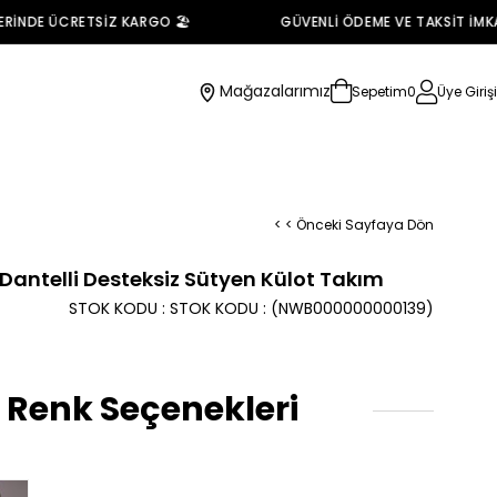
NDE ÜCRETSİZ KARGO 🏖️
GÜVENLİ ÖDEME VE TAKSİT İMKANI 
Mağazalarımız
Sepetim
0
Üye Girişi
< < Önceki Sayfaya Dön
 Dantelli Desteksiz Sütyen Külot Takım
STOK KODU
STOK KODU
(NWB000000000139)
 Renk Seçenekleri