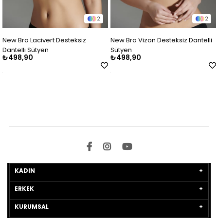
2
2
esteksiz
New Bra Vizon Desteksiz Dantelli
New Bra Gri Melenj 
Sütyen
Sütyen
₺498,90
₺558,90
KADIN
ERKEK
KURUMSAL