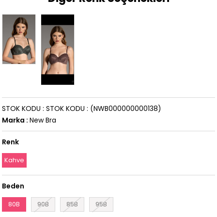
STOK KODU
STOK KODU
(NWB000000000138)
Marka
:
New Bra
Renk
Kahve
Beden
80B
90B
85B
95B