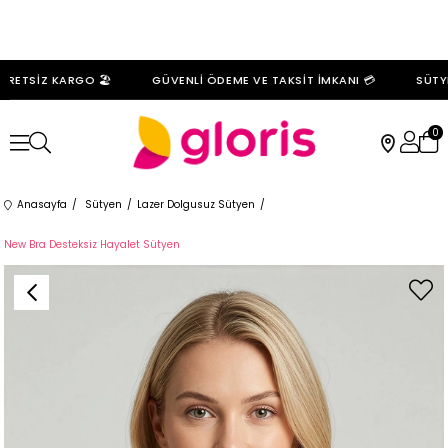
ETSİZ KARGO 🏖️
GÜVENLİ ÖDEME VE TAKSİT İMKANI 💳
SÜTYEN
0
Anasayfa
Sütyen
Lazer Dolgusuz Sütyen
New Bra Desteksiz Hayalet Sütyen