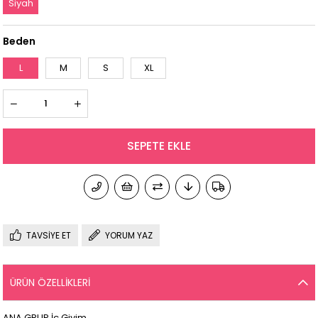
Siyah
Beden
L
M
S
XL
TAVSIYE ET
YORUM YAZ
ÜRÜN ÖZELLIKLERI
ANA GRUP
İç Giyim