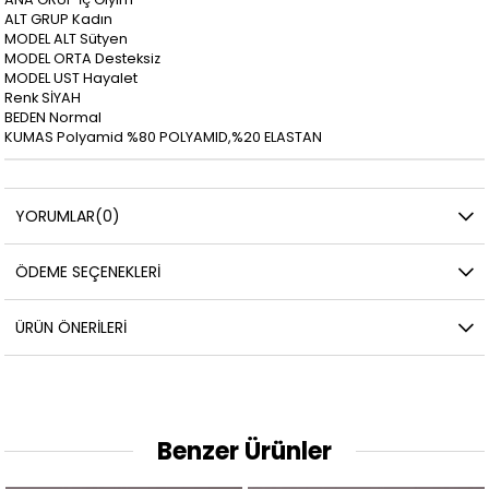
ALT GRUP
Kadın
MODEL ALT
Sütyen
MODEL ORTA
Desteksiz
MODEL UST
Hayalet
Renk
SİYAH
BEDEN
Normal
KUMAS
Polyamid %80 POLYAMID,%20 ELASTAN
YORUMLAR
(0)
ÖDEME SEÇENEKLERI
ÜRÜN ÖNERILERI
Benzer Ürünler