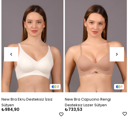
3
1
eksiz İzsiz
New Bra Capucino Rengi
New Bra Açık Mavi 
Desteksiz Lazer Sütyen
Sütyen
₺733,53
₺891,90