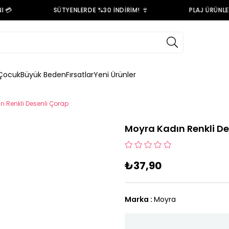
💳
SÜTYENLERDE %30 İNDİRİM! 👙
PLAJ ÜRÜNLERİ
Çocuk
Büyük Beden
Fırsatlar
Yeni Ürünler
n Renkli Desenli Çorap
Moyra Kadın Renkli De
₺37,90
Marka
:
Moyra