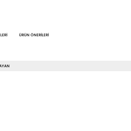
LERI
ÜRÜN ÖNERILERI
AYAN