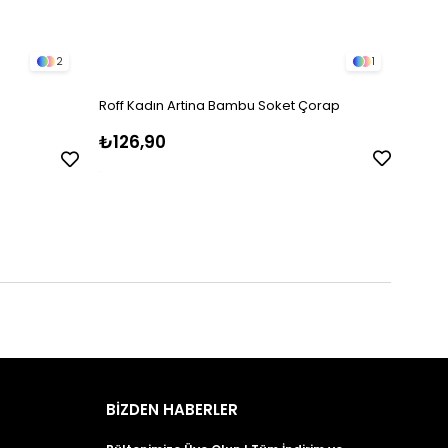
2
1
Roff Kadın Artina Bambu Soket Çorap
Roff Kadın Asorti Renk Atur Bambu Soket
Çora
₺126,90
₺12
BİZDEN HABERLER