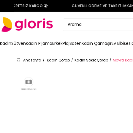
DE ÜCRETSİZ KARGO 🏖️
GÜVENLİ ÖDEME VE TAKSİT İMKANI 
Kadın
Sütyen
Kadın Pijama
Erkek
Plaj
Saten
Kadın Çamaşır
Ev Elbisesi
Anasayfa
Kadın Çorap
Kadın Soket Çorap
Moyra Kadı