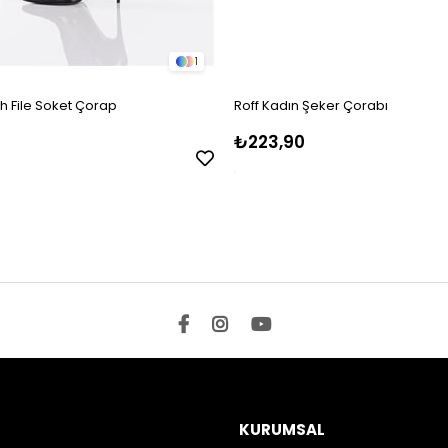
1
ah File Soket Çorap
Roff Kadın Şeker Çorabı
₺223,90
KURUMSAL