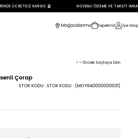
NDE ÜCRETSİZ KARGO 🏖️
GÜVENLİ ÖDEME VE TAKSİT İMKANI 
Mağazalarımız
Sepetim
0
Üye Girişi
< < Önceki Sayfaya Dön
senli Çorap
STOK KODU
STOK KODU
(MOYRA0000000031)