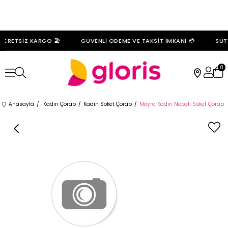
CRETSİZ KARGO 🏖️
GÜVENLİ ÖDEME VE TAKSİT İMKANI 💳
SÜTY
0
Anasayfa
Kadın Çorap
Kadın Soket Çorap
Moyra Kadın Nopeli Soket Çorap