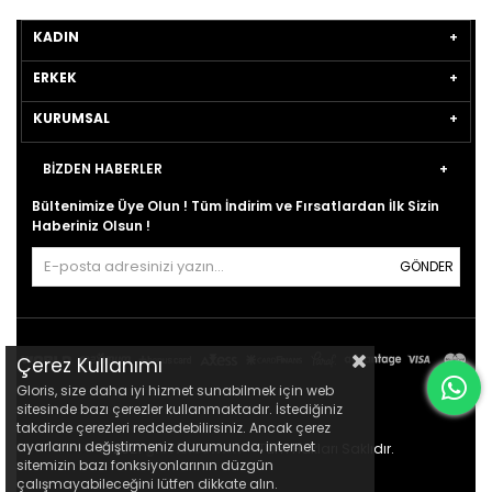
KADIN
ERKEK
KURUMSAL
BİZDEN HABERLER
Bültenimize Üye Olun ! Tüm İndirim ve Fırsatlardan İlk Sizin
Haberiniz Olsun !
GÖNDER
Çerez Kullanımı
Gloris, size daha iyi hizmet sunabilmek için web
sitesinde bazı çerezler kullanmaktadır. İstediğiniz
takdirde çerezleri reddedebilirsiniz. Ancak çerez
ayarlarını değiştirmeniz durumunda, internet
© 2021
gloris.com.tr
- Tüm Hakları Saklıdır.
sitemizin bazı fonksiyonlarının düzgün
çalışmayabileceğini lütfen dikkate alın.