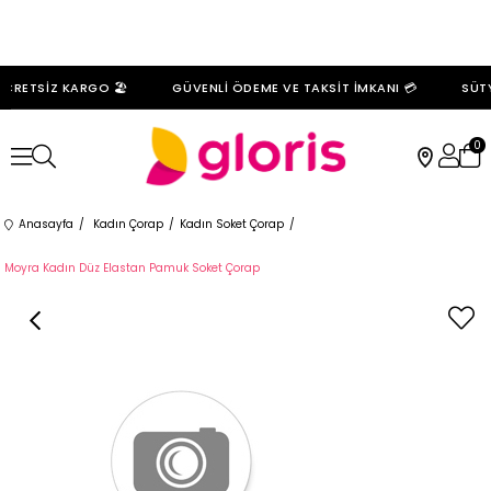
CRETSİZ KARGO 🏖️
GÜVENLİ ÖDEME VE TAKSİT İMKANI 💳
SÜTY
0
Anasayfa
Kadın Çorap
Kadın Soket Çorap
Moyra Kadın Düz Elastan Pamuk Soket Çorap