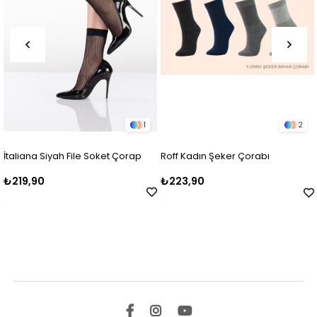
1
2
taliana Siyah File Soket Çorap
Roff Kadın Şeker Çorabı
Ro
Ç
219,90
₺223,90
₺