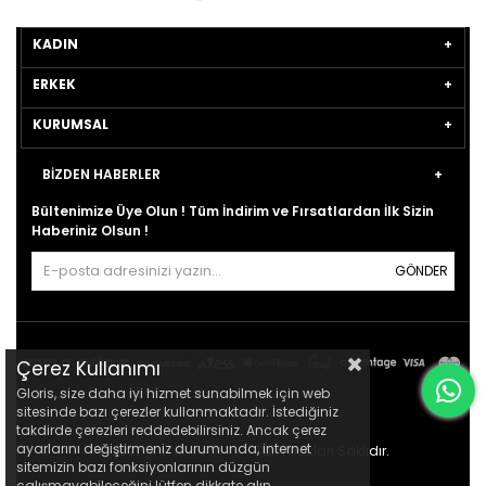
KADIN
ERKEK
KURUMSAL
BİZDEN HABERLER
Bültenimize Üye Olun ! Tüm İndirim ve Fırsatlardan İlk Sizin
Haberiniz Olsun !
GÖNDER
Çerez Kullanımı
Gloris, size daha iyi hizmet sunabilmek için web
sitesinde bazı çerezler kullanmaktadır. İstediğiniz
takdirde çerezleri reddedebilirsiniz. Ancak çerez
ayarlarını değiştirmeniz durumunda, internet
© 2021
gloris.com.tr
- Tüm Hakları Saklıdır.
sitemizin bazı fonksiyonlarının düzgün
çalışmayabileceğini lütfen dikkate alın.