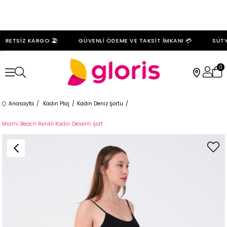
RETSİZ KARGO 🏖️
GÜVENLİ ÖDEME VE TAKSİT İMKANI 💳
SÜTYE
0
Anasayfa
Kadın Plaj
Kadın Deniz Şortu
Miami Beach Renkli Kadın Desenli Şort