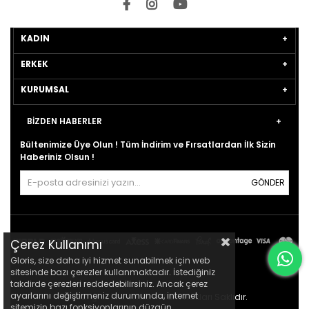
KADIN
ERKEK
KURUMSAL
BİZDEN HABERLER
Bültenimize Üye Olun ! Tüm İndirim ve Fırsatlardan İlk Sizin
Haberiniz Olsun !
GÖNDER
Çerez Kullanımı
Gloris, size daha iyi hizmet sunabilmek için web
sitesinde bazı çerezler kullanmaktadır. İstediğiniz
takdirde çerezleri reddedebilirsiniz. Ancak çerez
ayarlarını değiştirmeniz durumunda, internet
© 2021
gloris.com.tr
- Tüm Hakları Saklıdır.
sitemizin bazı fonksiyonlarının düzgün