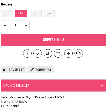
Beden
L
M
S
XL
TAVSIYE ET
YORUM YAZ
ÜRÜN ÖZELLIKLERI
Ürün: Marpessa Siyah Kadın Saten İkili Takım
Marka: MARESIVA
Grup : Kadın