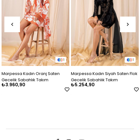
1
1
rpessa Kadın Oranj Saten
Marpessa Kadın Siyah Saten Flok
Mar
celik Sabahlık Takım
Gecelik Sabahlık Takım
Şif
.960,90
₺5.254,90
₺4
Ta