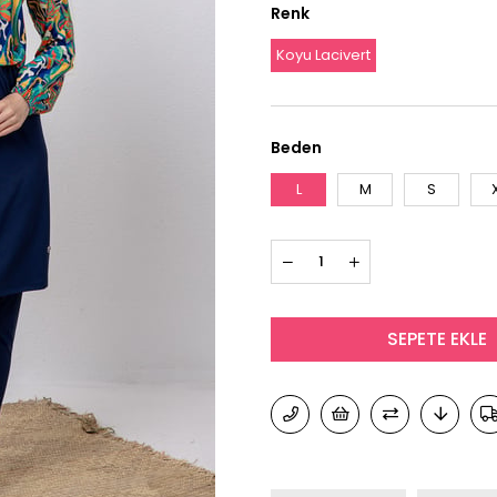
Renk
Koyu Lacivert
Beden
L
M
S