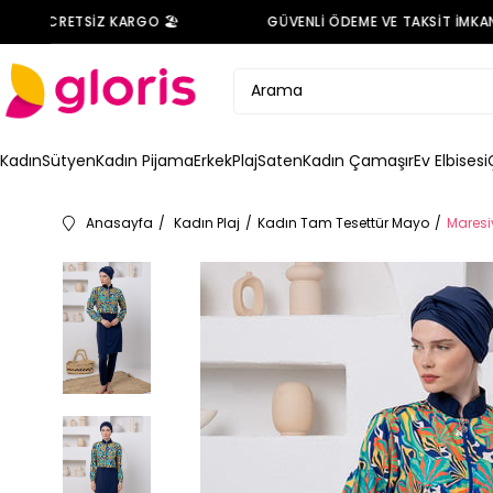
E ÜCRETSİZ KARGO 🏖️
GÜVENLİ ÖDEME VE TAKSİT İMKANI 
Kadın
Sütyen
Kadın Pijama
Erkek
Plaj
Saten
Kadın Çamaşır
Ev Elbisesi
Anasayfa
Kadın Plaj
Kadın Tam Tesettür Mayo
Maresi