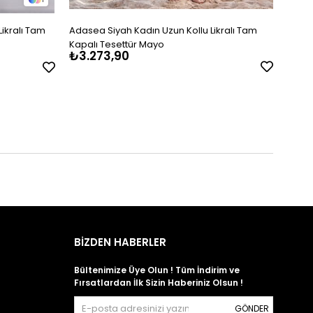
ikralı Tam
Adasea Siyah Kadın Uzun Kollu Likralı Tam
Adase
Kapalı Tesettür Mayo
Kapal
₺3.273,90
₺2.
BİZDEN HABERLER
Bültenimize Üye Olun ! Tüm İndirim ve
Fırsatlardan İlk Sizin Haberiniz Olsun !
GÖNDER