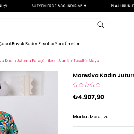

SÜTYENLERDE %30 İNDİRİM! 👙
PLAJ ÜRÜNLERİN
Çocuk
Büyük Beden
Fırsatlar
Yeni Ürünler
va Kadın Juturna Paraşüt Likralı Uzun Kol Tesettür Mayo
Maresiva Kadın Juturn
₺4.907,90
Marka
:
Maresiva