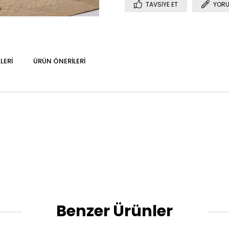
TAVSIYE ET
YORU
LERI
ÜRÜN ÖNERILERI
Benzer Ürünler