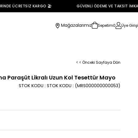
DE ÜCRETSİZ KARGO 🏖️
GÜVENLİ ÖDEME VE TAKSİT İMKANI 
Mağazalarımız
Sepetim
0
Üye Girişi
< < Önceki Sayfaya Dön
a Paraşüt Likralı Uzun Kol Tesettür Mayo
STOK KODU
STOK KODU
(MRS000000000053)