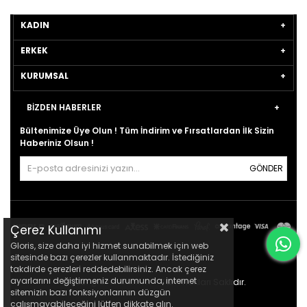
KADIN
ERKEK
KURUMSAL
BİZDEN HABERLER
Bültenimize Üye Olun ! Tüm İndirim ve Fırsatlardan İlk Sizin
Haberiniz Olsun !
GÖNDER
Çerez Kullanımı
Gloris, size daha iyi hizmet sunabilmek için web
sitesinde bazı çerezler kullanmaktadır. İstediğiniz
takdirde çerezleri reddedebilirsiniz. Ancak çerez
ayarlarını değiştirmeniz durumunda, internet
© 2021
gloris.com.tr
- Tüm Hakları Saklıdır.
sitemizin bazı fonksiyonlarının düzgün
çalışmayabileceğini lütfen dikkate alın.