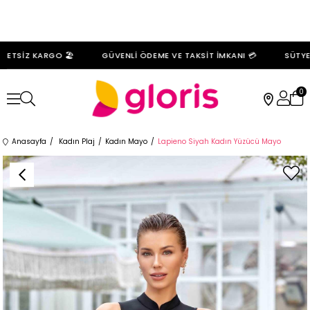
ETSİZ KARGO 🏖️
GÜVENLİ ÖDEME VE TAKSİT İMKANI 💳
SÜTYENL
0
Anasayfa
Kadın Plaj
Kadın Mayo
Lapieno Siyah Kadın Yüzücü Mayo