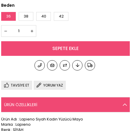
Beden
36
38
40
42
TAVSIYE ET
YORUM YAZ
ÜRÜN ÖZELLIKLERI
Ürün Adı : Lapieno Siyah Kadın Yüzücü Mayo
Marka : Lapieno
Renk : SİYAH